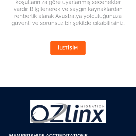
koşullarınıza göre uyarlanmış seçenekler
vardır. Bilgilenerek ve saygın kaynaklardan
rehberlik alarak Avustralya yolculuğunuza
güvenli ve sorunsuz bir şekilde çıkabilirsiniz.
İLETİŞİM
M
EMBERSHIPS
ACCREDITATIONS